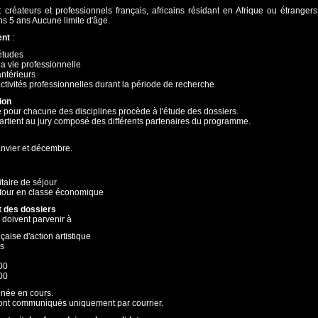
 créateurs et professionnels français, africains résidant en Afrique ou étranger
s 5 ans Aucune limite d'âge.
ent
:
études
a vie professionnelle
antérieurs
activités professionnelles durant la période de recherche
ion
 pour chacune des disciplines procède à l'étude des dossiers.
artient au jury composé des différents partenaires du programme.
anvier et décembre.
itaire de séjour
etour en classe économique
t des dossiers
 doivent parvenir à
çaise d'action artistique
rs
 00
00
année en cours.
 sont communiqués uniquement par courrier.