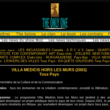
LES INCLASSABLES Canada
A R C U S Japon
QUART
-
-
-
yoto, Japon
TITUTE FOR CONTEMPORARY ART Etats-Unis
ATELIERS NEW-YORKAI
-
ARTS COMPLEX Etats-Unis
RIJKSAKADEMIE Pays-Bas
VILLA MED
-
-
s
L'ENVERS DES VILLES Tous Pays
EN QUÊTE D'AUTEURS Tous Pays
-
-
VILLA MEDICIS HORS LES MURS (2003)
Tous Pays
 ministère de la Culture et de la Communication
rnées
: tous les domaines de la création contemporaine, excepté la littérature, 
ogramme
: Le programme Villa Medicis Hors les Murs est destiné à des art
tant développer un projet artistique dans le pays de leur choix. Depuis 2001, le 
fricains résidants en Afrique, qui souhaitent développer un projet dans tous pays