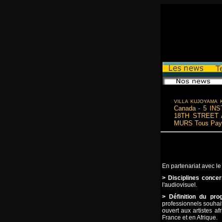
VILLA KUJOYAMA K
Canada
5 INS
-
18TH STREET 
MURS Tous Pay
En partenariat avec le
> Disciplines conce
l'audiovisuel.
> Définition du pr
professionnels souhai
ouvert aux artistes a
France et en Afrique.