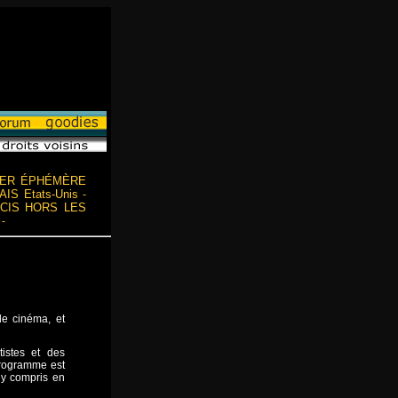
IER ÉPHÉMÈRE
S Etats-Unis
-
ICIS HORS LES
-
le cinéma, et
istes et des
programme est
, y compris en