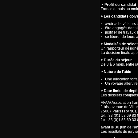
> Profil du candidat
:
France depuis au moin
> Les candidats doiv
avoir achevé leurs 
être engagés dans l
justifier de travaux 
se libérer de leurs 
> Modalités de sélect
Un rapporteur désigné
La décision finale app
> Durée du séjour
De 3 à 6 mois, entre j
> Nature de l'aide
Une allocation forfa
Un voyage aller / r
> Date limite de dépô
Les dossiers complets
AFAA/ Association fran
1 bis, avenue de Villa
75007 Paris FRANCE
tél. : 33 (0)1 53 69 83
fax : 33 (0)1 53 69 33 
avant le 30 juin de l'
Les résultats du jury