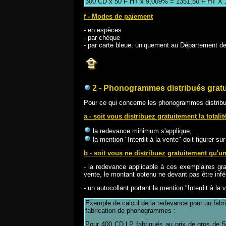
300 CD x 50 F HT x 9,009% = 1351,50 F HT X 
f - Modes de paiement
- en espèces
- par chèque
- par carte bleue, uniquement au Département d
2 - Phonogrammes distribués grat
Pour ce qui concerne les phonogrammes distribué
a - soit vous distribuez gratuitement la tota
la redevance minimum s'applique,
la mention "Interdit à la vente" doit figurer s
b - soit vous ne distribuez gratuitement qu'
- la redevance applicable à ces exemplaires gra
vente, le montant obtenu ne devant pas être inf
- un autocollant portant la mention "Interdit à l
Exemple de calcul de la redevance pour un fabri
fabrication de phonogrammes :
Pour 400 CD LP fabriqués au prix de gros de 50