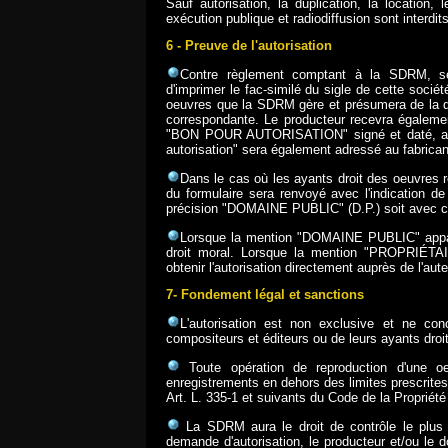
Sauf autorisation, la duplication, la location, 
exécution publique et radiodiffusion sont interdits
6 - Preuve de l'autorisation
Contre règlement comptant à la SDRM, sera
d'imprimer le fac-similé du sigle de cette soci
oeuvres que la SDRM gère et présumera de la dél
correspondante. Le producteur recevra égalem
"BON POUR AUTORISATION" signé et daté, ain
autorisation" sera également adressé au fabrican
Dans le cas où les ayants droit des oeuvres 
du formulaire sera renvoyé avec l'indication d
précision "DOMAINE PUBLIC" (D.P.) soit ave
Lorsque la mention "DOMAINE PUBLIC" apparaî
droit moral. Lorsque la mention "PROPRIÉT
obtenir l'autorisation directement auprès de l'aut
7- Fondement légal et sanctions
L'autorisation est non exclusive et ne co
compositeurs et éditeurs ou de leurs ayants droit,
Toute opération de reproduction d'une oeu
enregistrements en dehors des limites prescrites,
Art. L. 335-1 et suivants du Code de la Propriété 
La SDRM aura le droit de contrôle le plus a
demande d'autorisation, le producteur et/ou le 