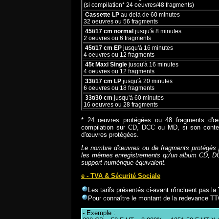
(si compilation* 24 oeuvres/48 fragments)
Cassette LP
au delà de 60 minutes
32 oeuvres ou 56 fragments
45t/17 cm normal
jusqu'à 8 minutes
2 oeuvres ou 6 fragments
45t/17 cm EP
jusqu'à 16 minutes
4 oeuvres ou 12 fragments
45t Maxi Single
jusqu'à 16 minutes
4 oeuvres ou 12 fragments
33t/17 cm LP
jusqu'à 20 minutes
6 oeuvres ou 18 fragments
33t/30 cm
jusqu'à 60 minutes
16 oeuvres ou 28 fragments
* 24 œuvres protégées ou 48 fragments d'œu
compilation sur CD, DCC ou MD, si son conte
d'œuvres protégées.
Le nombre d'œuvres ou de fragments protégés p
les mêmes enregistrements qu'un album CD, DCC
support numérique équivalent.
e - TVA & Sécurité Sociale
Les tarifs présentés ci-avant n'incluent pas l
Pour connaître le montant de la redevance TTC,
- Exemple :