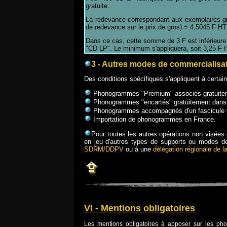
gratuite.
La redevance correspondant aux exemplaires gra
de redevance sur le prix de gros) = 4,5045 F HT
Dans ce cas, cette somme de 3 F est inférieure
"CD LP". Le minimum s'appliquera, soit 3,25 F H
3 - Autres modes de commercialisa
Des conditions spécifiques s'appliquent à certain
Phonogrammes "Premium" associés gratuitement
Phonogrammes "encartés" gratuitement dans un
Phonogrammes accompagnés d'un fascicule 
Importation de phonogrammes en France.
Pour toutes les autres opérations non visées
en jeu d'autres types de supports ou modes de
SDRM/DDPV
ou à une
délégation régionale d
VI - Mentions obligatoires
Les mentions obligatoires à apposer sur les p