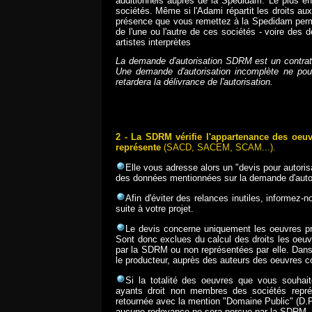
additionnels auprès de la Spedidam. Le plus eff
sociétés. Même si l'Adami répartit les droits aux 
présence que vous remettez à la Spedidam permet 
de l'une ou l'autre de ces sociétés - voire des d
artistes interprètes
La demande d'autorisation SDRM est un contrat.
Une demande d'autorisation incomplète ne pou
retardera la délivrance de l'autorisation.
2 - La SDRM vérifie l'appartenance des oeuv
représente
(SACD, SACEM, SCAM...).
Elle vous adresse alors un "devis pour autoris
des données mentionnées sur la demande d'autoris
Afin d'éviter des relances inutiles, informez
suite à votre projet.
Le devis concerne uniquement les oeuvres pr
Sont donc exclues du calcul des droits les oeuv
par la SDRM ou non représentées par elle. Dans c
le producteur, auprès des auteurs des oeuvres 
Si la totalité des oeuvres que vous souhai
ayants droit non membres des sociétés repré
retournée avec la mention "Domaine Public" (D.P.
aucune redevance ne sera perçue par la SDRM.