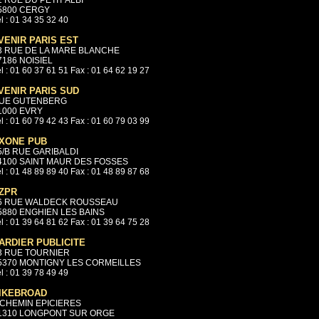
1 RUE DU PETIT ALBI
5800 CERGY
l : 01 34 35 32 40
VENIR PARIS EST
3 RUE DE LA MARE BLANCHE
7186 NOISIEL
l : 01 60 37 61 51 Fax : 01 64 62 19 27
VENIR PARIS SUD
UE GUTENBERG
1000 EVRY
l : 01 60 79 42 43 Fax : 01 60 79 03 99
XONE PUB
5/B RUE GARIBALDI
4100 SAINT MAUR DES FOSSES
l : 01 48 89 89 40 Fax : 01 48 89 87 68
ZPR
6 RUE WALDECK ROUSSEAU
5880 ENGHIEN LES BAINS
l : 01 39 64 81 62 Fax : 01 39 64 75 28
ARDIER PUBLICITE
3 RUE TOURNIER
5370 MONTIGNY LES CORMEILLES
l : 01 39 78 49 49
IKEBROAD
 CHEMIN EPICIERES
1310 LONGPONT SUR ORGE