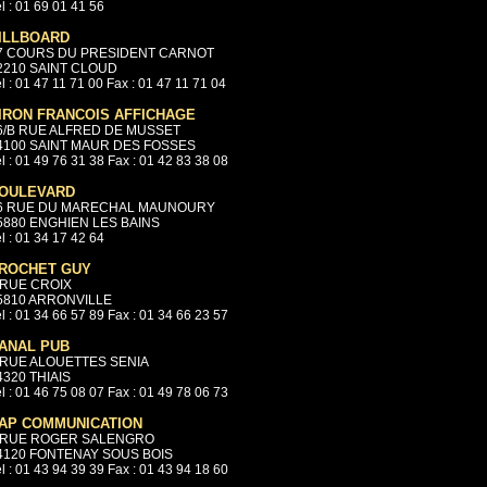
l : 01 69 01 41 56
ILLBOARD
7 COURS DU PRESIDENT CARNOT
2210 SAINT CLOUD
l : 01 47 11 71 00 Fax : 01 47 11 71 04
IRON FRANCOIS AFFICHAGE
6/B RUE ALFRED DE MUSSET
4100 SAINT MAUR DES FOSSES
l : 01 49 76 31 38 Fax : 01 42 83 38 08
OULEVARD
6 RUE DU MARECHAL MAUNOURY
5880 ENGHIEN LES BAINS
l : 01 34 17 42 64
ROCHET GUY
 RUE CROIX
5810 ARRONVILLE
l : 01 34 66 57 89 Fax : 01 34 66 23 57
ANAL PUB
 RUE ALOUETTES SENIA
4320 THIAIS
l : 01 46 75 08 07 Fax : 01 49 78 06 73
AP COMMUNICATION
 RUE ROGER SALENGRO
4120 FONTENAY SOUS BOIS
l : 01 43 94 39 39 Fax : 01 43 94 18 60