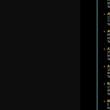
2
9
Te
A
1
7
Te
A
R
9
Te
A
2
9
Te
A
1
9
Te
B
1
9
Te
B
5
9