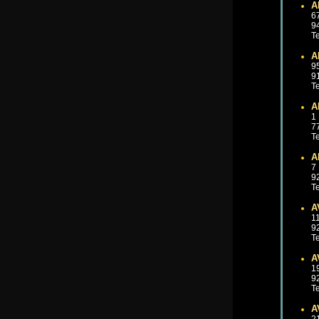
A
6
9
Te
A
9
9
Te
A
1
7
Te
A
7
9
Te
A
1
9
Te
A
1
9
Te
A