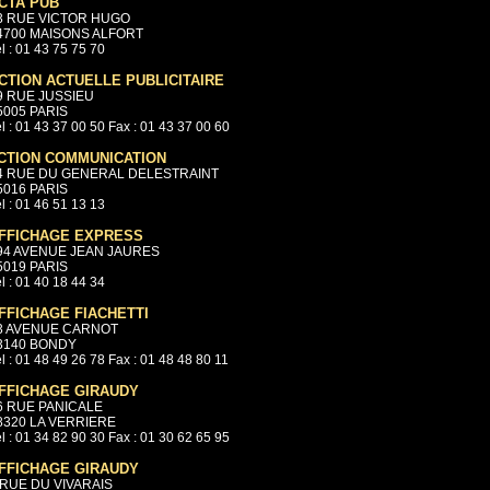
CTA PUB
3 RUE VICTOR HUGO
4700 MAISONS ALFORT
l : 01 43 75 75 70
CTION ACTUELLE PUBLICITAIRE
9 RUE JUSSIEU
5005 PARIS
l : 01 43 37 00 50 Fax : 01 43 37 00 60
CTION COMMUNICATION
4 RUE DU GENERAL DELESTRAINT
5016 PARIS
l : 01 46 51 13 13
FFICHAGE EXPRESS
94 AVENUE JEAN JAURES
5019 PARIS
l : 01 40 18 44 34
FFICHAGE FIACHETTI
3 AVENUE CARNOT
3140 BONDY
l : 01 48 49 26 78 Fax : 01 48 48 80 11
FFICHAGE GIRAUDY
6 RUE PANICALE
8320 LA VERRIERE
l : 01 34 82 90 30 Fax : 01 30 62 65 95
FFICHAGE GIRAUDY
 RUE DU VIVARAIS