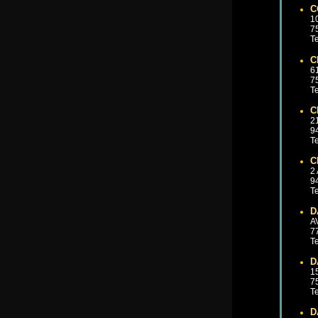
C
1
7
Te
C
6
7
Te
C
2
9
Te
C
2
9
Te
D
A
7
Te
D
1
7
Te
D