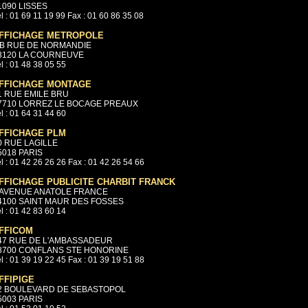
1090 LISSES
l : 01 69 11 19 99 Fax : 01 60 86 35 08
FFICHAGE METROPOLE
/B RUE DE NORMANDIE
3120 LA COURNEUVE
l : 01 48 38 05 55
FFICHAGE MONTAGE
1 RUE EMILE BRU
7710 LORREZ LE BOCAGE PREAUX
l : 01 64 31 44 60
FFICHAGE PLM
0 RUE LAGILLE
5018 PARIS
l : 01 42 26 26 26 Fax : 01 42 26 54 66
FFICHAGE PUBLICITE CHARBIT FRANCK
 AVENUE ANATOLE FRANCE
4100 SAINT MAUR DES FOSSES
l : 01 42 83 60 14
FFICOM
47 RUE DE L'AMBASSADEUR
8700 CONFLANS STE HONORINE
l : 01 39 19 22 45 Fax : 01 39 19 51 88
FFIPIGE
2 BOULEVARD DE SEBASTOPOL
5003 PARIS