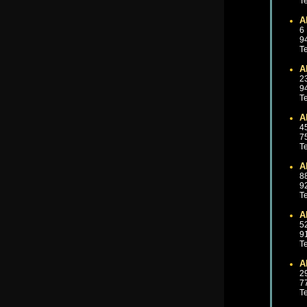
Te
A
6
9
Te
A
2
9
Te
A
4
7
Te
A
8
9
Te
A
5
9
Te
A
2
7
Te