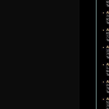
9
Te
A
7
9
Te
A
6
7
Te
A
1
7
Te
A
1
9
Te
A
2
7
Te
A
5
7