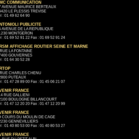
MC COMMUNICATION
7 AVENUE MAURICE BERTEAUX
4420 LE PLESSIS TREVISE
l : 01 49 62 64 90
NTONIOLI PUBLICITE
5 AVENUE DE LA REPUBLIQUE
1230 MONTGERON
l : 01 69 52 91 22 Fax : 01 69 52 91 24
RSM AFFICHAGE ROUTIER SEINE ET MARNE
 RUE LA FONTAINE
7400 GOUVERNES
l : 01 64 30 52 28
RTOP
 RUE CHARLES CHENU
2800 PUTEAUX
l : 01 47 28 89 00 Fax : 01 45 06 21 07
VENIR FRANCE
14 RUE GALLIENI
2100 BOULOGNE BILLANCOURT
l : 01 47 12 20 20 Fax : 01 47 12 20 99
VENIR FRANCE
9 COURS DU MOULIN DE CAGE
2230 GENNEVILLIERS
l : 01 40 80 53 00 Fax : 01 40 80 53 27
VENIR FRANCE