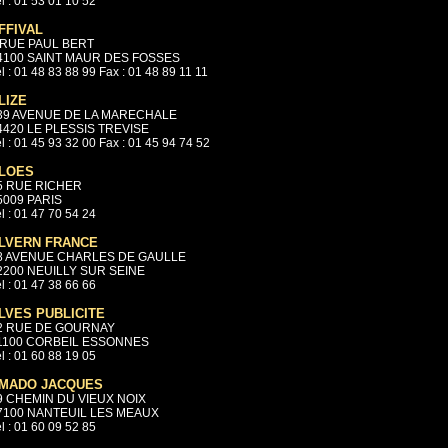
l : 01 53 01 10 52
FFIVAL
 RUE PAUL BERT
4100 SAINT MAUR DES FOSSES
l : 01 48 83 88 99 Fax : 01 48 89 11 11
LIZE
39 AVENUE DE LA MARECHALE
4420 LE PLESSIS TREVISE
l : 01 45 93 32 00 Fax : 01 45 94 74 52
LOES
5 RUE RICHER
5009 PARIS
l : 01 47 70 54 24
LVERN FRANCE
8 AVENUE CHARLES DE GAULLE
2200 NEUILLY SUR SEINE
l : 01 47 38 66 66
LVES PUBLICITE
2 RUE DE GOURNAY
1100 CORBEIL ESSONNES
l : 01 60 88 19 05
MADO JACQUES
9 CHEMIN DU VIEUX NOIX
7100 NANTEUIL LES MEAUX
l : 01 60 09 52 85